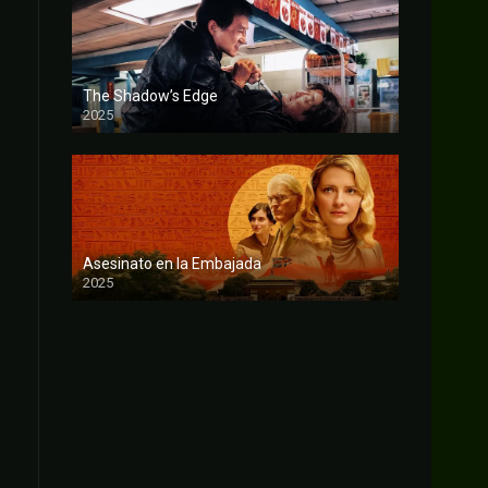
The Shadow’s Edge
2025
FULL HD
Asesinato en la Embajada
2025
FULL HD