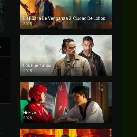
En Busca De Venganza 2: Ciudad De Lobos
2025
FULL HD
s
Los Huérfanos
2025
FULL HD
Hi-Five
2025
FULL HD