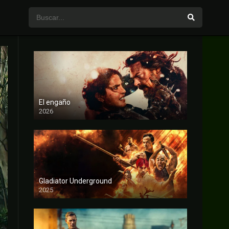
El engaño
2026
FULL HD
Gladiator Underground
2025
FULL HD