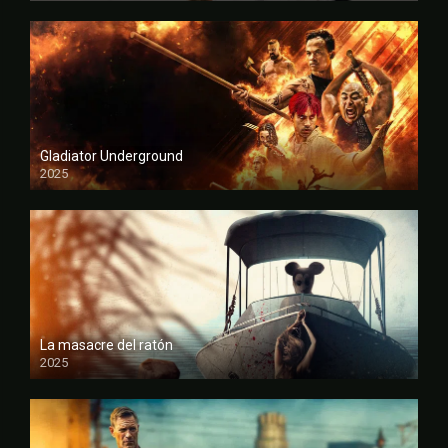
Gladiator Underground
2025
FULL HD
La masacre del ratón
2025
FULL HD