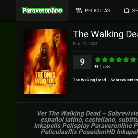
PELICULAS
SE
The Walking De
Feb. 25, 2024
9
1
voto
The Walking Dead – Sobrevivientes
Ver The Walking Dead – Sobrevivie
español latino, castellano, subti
Inkapelis Pelisplay Paraveronline 
Peliculasflix PoseidonHD Inkapel