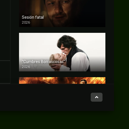
Sesión fatal
2026
FULL HD
“Cumbres Borrascosas”
2026
FULL HD
Gladiator Underground
2025
FULL HD