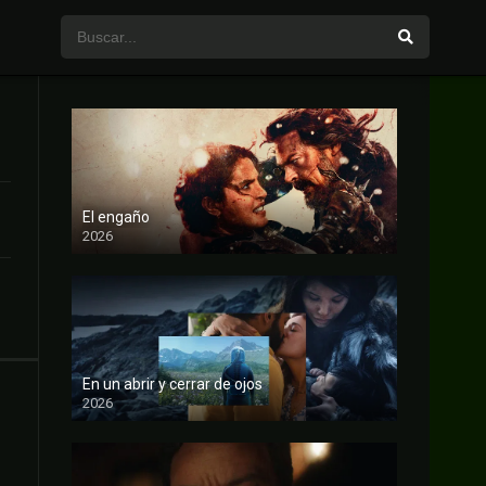
1
El engaño
2026
FULL HD
En un abrir y cerrar de ojos
2026
FULL HD