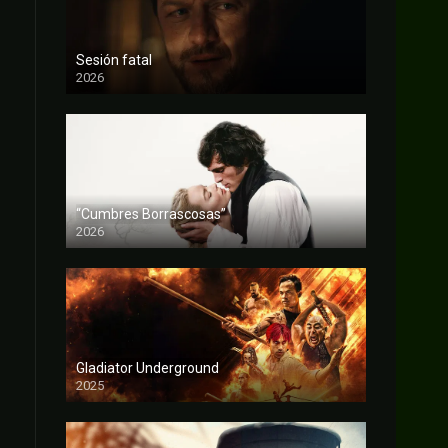
Sesión fatal
2026
FULL HD
“Cumbres Borrascosas”
2026
FULL HD
Gladiator Underground
2025
FULL HD