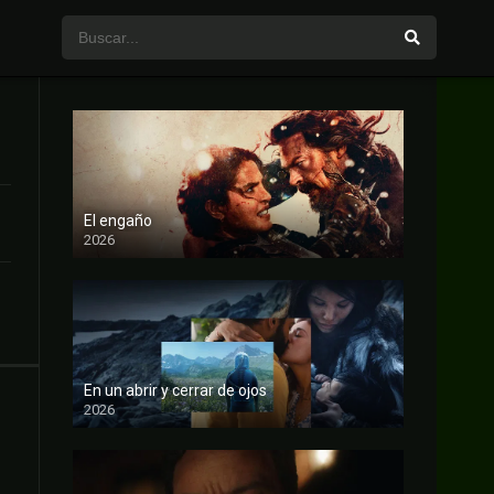
El engaño
2026
FULL HD
En un abrir y cerrar de ojos
2026
FULL HD