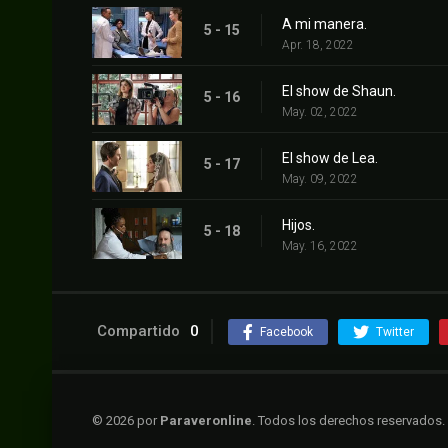
A mi manera.
5 - 15
Apr. 18, 2022
El show de Shaun.
5 - 16
May. 02, 2022
El show de Lea.
5 - 17
May. 09, 2022
Hijos.
5 - 18
May. 16, 2022
Compartido
0
Facebook
Twitter
© 2026 por
Paraveronline
. Todos los derechos reservados