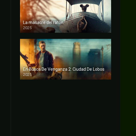
La masacre del ratón
2025
FULL HD
En Busca De Venganza 2: Ciudad De Lobos
2025
FULL HD