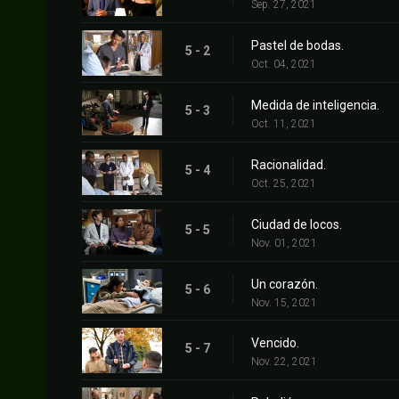
Sep. 27, 2021
Pastel de bodas.
5 - 2
Oct. 04, 2021
Medida de inteligencia.
5 - 3
Oct. 11, 2021
Racionalidad.
5 - 4
Oct. 25, 2021
Ciudad de locos.
5 - 5
Nov. 01, 2021
Un corazón.
5 - 6
Nov. 15, 2021
Vencido.
5 - 7
Nov. 22, 2021