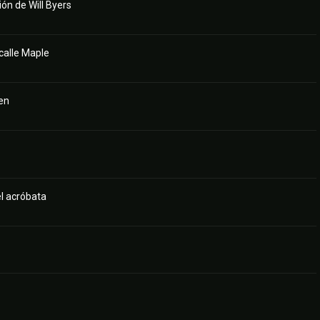
ión de Will Byers
 calle Maple
ien
el acróbata