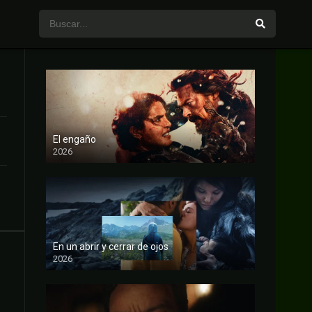
El engaño
2026
FULL HD
En un abrir y cerrar de ojos
2026
FULL HD