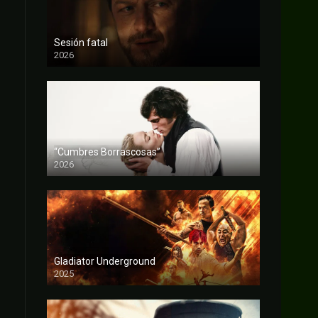
Sesión fatal
2026
FULL HD
“Cumbres Borrascosas”
2026
FULL HD
Gladiator Underground
2025
FULL HD