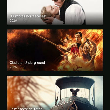
“Cumbres Borrascosas”
2026
FULL HD
Gladiator Underground
2025
FULL HD
La masacre del ratón