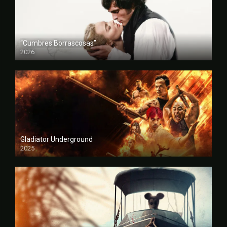
“Cumbres Borrascosas”
2026
FULL HD
Gladiator Underground
2025
FULL HD