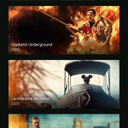
Gladiator Underground
2025
FULL HD
La masacre del ratón
2025
FULL HD