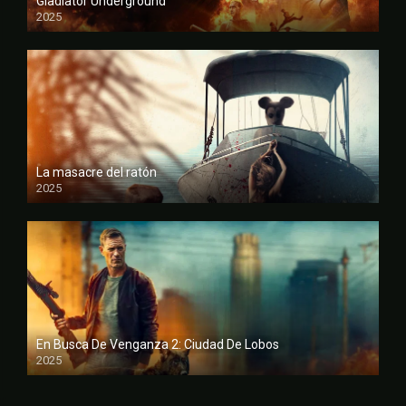
Gladiator Underground
2025
FULL HD
La masacre del ratón
2025
FULL HD
En Busca De Venganza 2: Ciudad De Lobos
2025
FULL HD