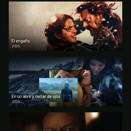
El engaño
2026
FULL HD
En un abrir y cerrar de ojos
2026
FULL HD