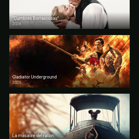
“Cumbres Borrascosas”
2026
FULL HD
Gladiator Underground
2025
FULL HD
La masacre del ratón