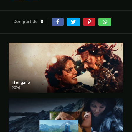
Compartido
0
El engaño
2026
FULL HD