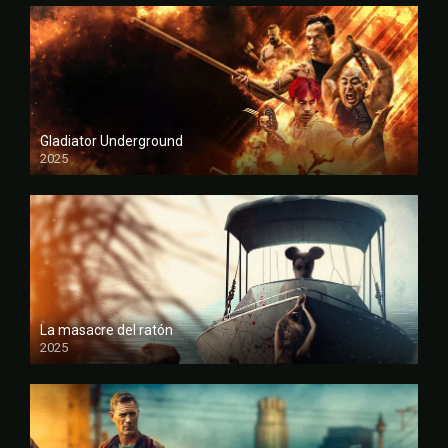
Gladiator Underground
2025
FULL HD
La masacre del ratón
2025
FULL HD