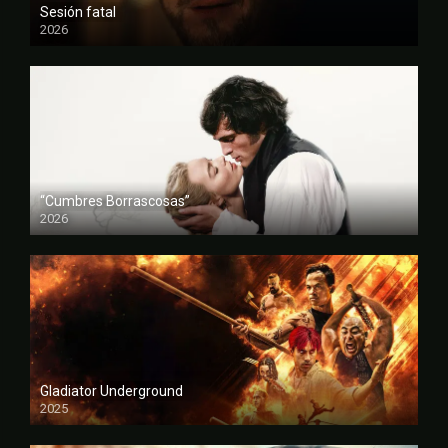
Sesión fatal
2026
FULL HD
“Cumbres Borrascosas”
2026
FULL HD
Gladiator Underground
2025
FULL HD