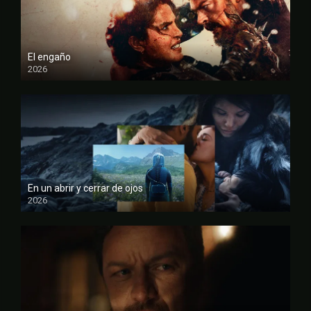
El engaño
2026
FULL HD
En un abrir y cerrar de ojos
2026
FULL HD