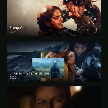
El engaño
2026
FULL HD
En un abrir y cerrar de ojos
2026
FULL HD