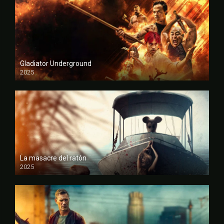
Gladiator Underground
2025
FULL HD
La masacre del ratón
2025
FULL HD