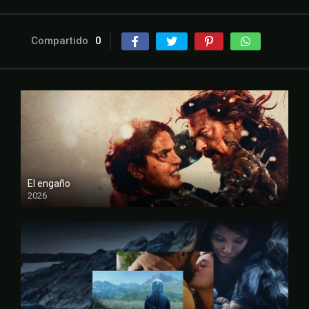
Compartido
0
El engaño
2026
FULL HD