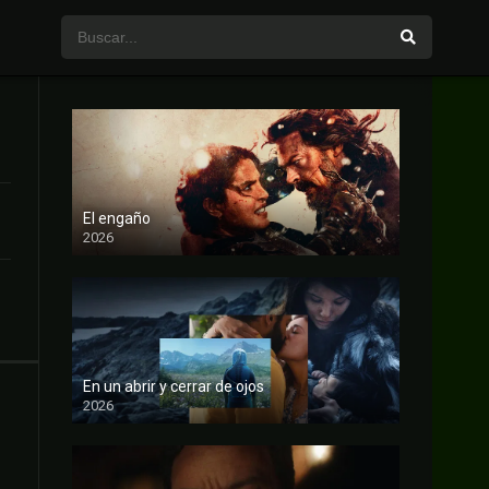
El engaño
2026
FULL HD
En un abrir y cerrar de ojos
2026
FULL HD