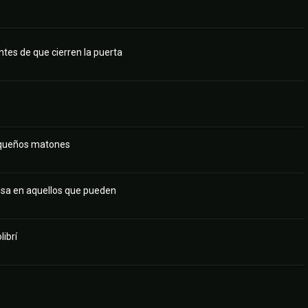
antes de que cierren la puerta
equeños matones
nsa en aquellos que pueden
ibrí