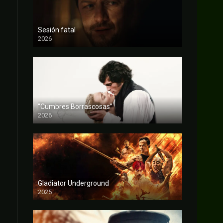
Sesión fatal
2026
FULL HD
“Cumbres Borrascosas”
2026
FULL HD
Gladiator Underground
2025
FULL HD