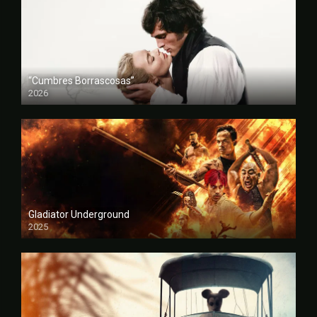
“Cumbres Borrascosas”
2026
FULL HD
Gladiator Underground
2025
FULL HD