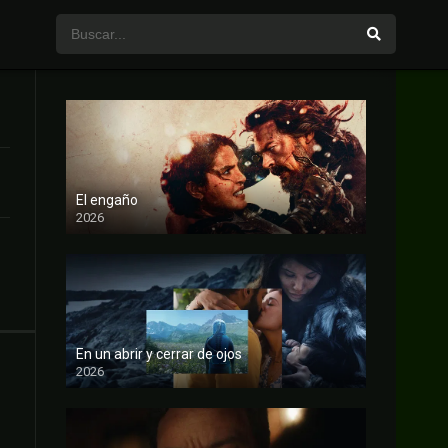
El engaño
2026
FULL HD
En un abrir y cerrar de ojos
2026
FULL HD