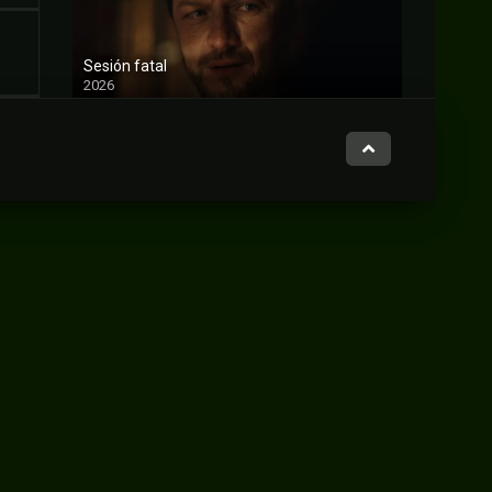
Sesión fatal
2026
FULL HD
“Cumbres Borrascosas”
2026
FULL HD
Gladiator Underground
2025
FULL HD