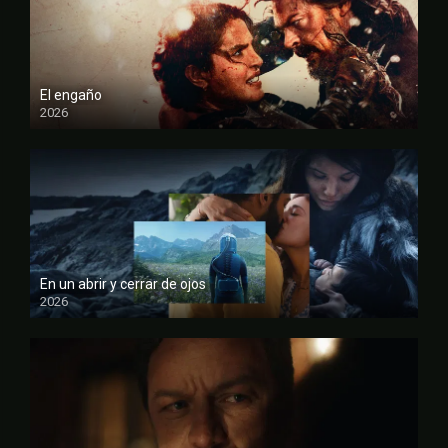
El engaño
2026
FULL HD
En un abrir y cerrar de ojos
2026
FULL HD