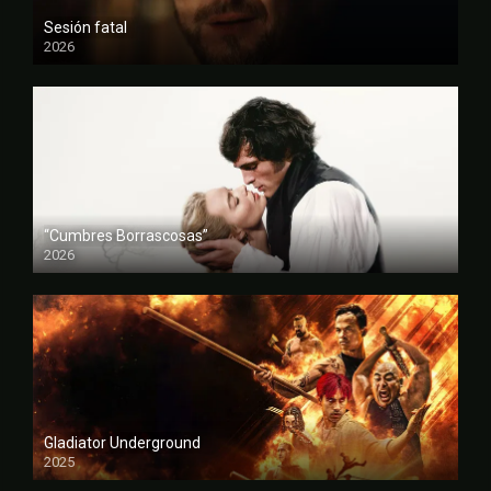
Sesión fatal
2026
FULL HD
“Cumbres Borrascosas”
2026
FULL HD
Gladiator Underground
2025
FULL HD