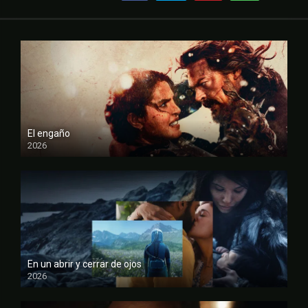
El engaño
2026
FULL HD
En un abrir y cerrar de ojos
2026
FULL HD