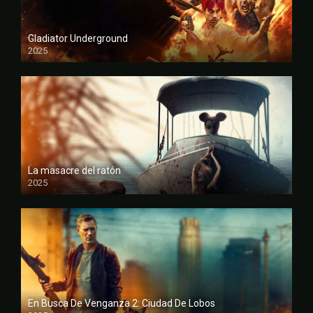
Gladiator Underground
2025
FULL HD
La masacre del ratón
2025
FULL HD
En Busca De Venganza 2: Ciudad De Lobos