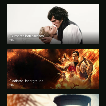
“Cumbres Borrascosas”
2026
FULL HD
Gladiator Underground
2025
FULL HD