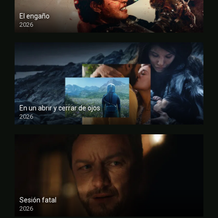
El engaño
2026
FULL HD
En un abrir y cerrar de ojos
2026
FULL HD
Sesión fatal
2026
FULL HD