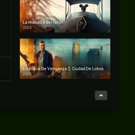
La masacre del ratón
2025
FULL HD
En Busca De Venganza 2: Ciudad De Lobos
2025
FULL HD