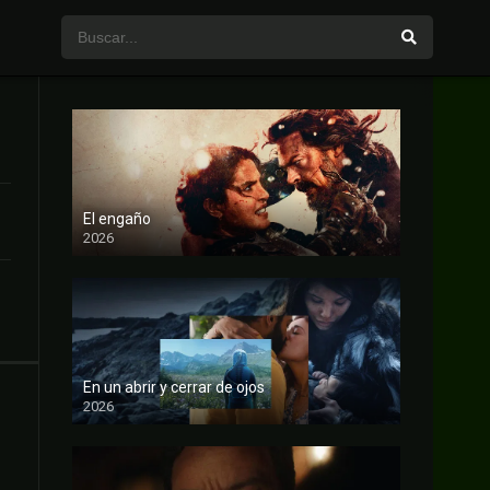
El engaño
2026
FULL HD
En un abrir y cerrar de ojos
2026
FULL HD