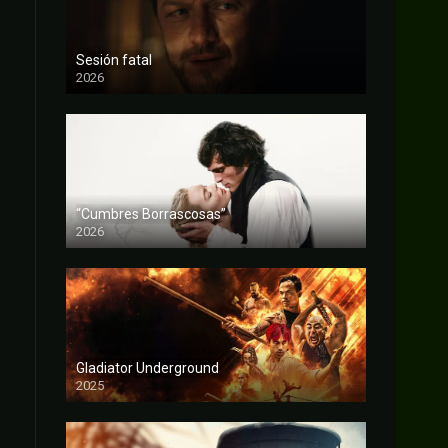
Sesión fatal
2026
FULL HD
“Cumbres Borrascosas”
2026
FULL HD
Gladiator Underground
2025
FULL HD