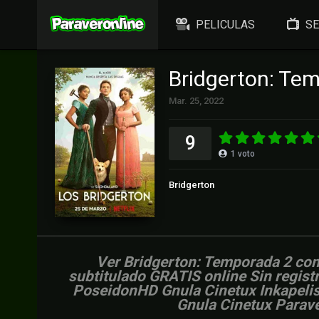
PELICULAS
SE
Bridgerton: Te
Mar. 25, 2022
9
1
voto
Bridgerton
Ver Bridgerton: Temporada 2 comp
subtitulado GRATIS online Sin regist
PoseidonHD Gnula Cinetux Inkapelis 
Gnula Cinetux Parave