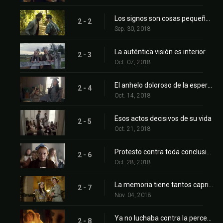
Los signos son cosas pequeñas y medibles, pero las interpretaciones son ilimitadas
2 - 2
Sep. 30, 2018
La auténtica visión es interior
2 - 3
Oct. 07, 2018
El anhelo doloroso de la esperanza no alimentada
2 - 4
Oct. 14, 2018
Esos actos decisivos de su vida
2 - 5
Oct. 21, 2018
Protesto contra toda conclusión definitiva
2 - 6
Oct. 28, 2018
La memoria tiene tantos caprichos como el carácter
2 - 7
Nov. 04, 2018
Ya no luchaba contra la percepción de los hechos
2 - 8