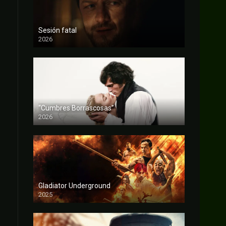
Sesión fatal
2026
FULL HD
“Cumbres Borrascosas”
2026
FULL HD
Gladiator Underground
2025
FULL HD