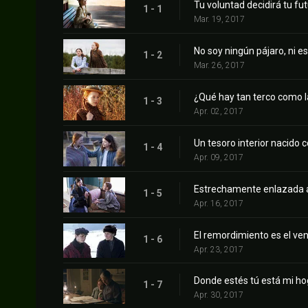
Tu voluntad decidirá tu fu
1 - 1
Mar. 19, 2017
No soy ningún pájaro, ni e
1 - 2
Mar. 26, 2017
¿Qué hay tan terco como l
1 - 3
Apr. 02, 2017
Un tesoro interior nacido
1 - 4
Apr. 09, 2017
Estrechamente enlazada a
1 - 5
Apr. 16, 2017
El remordimiento es el ven
1 - 6
Apr. 23, 2017
Donde estés tú está mi ho
1 - 7
Apr. 30, 2017