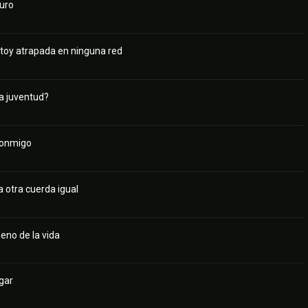
turo
stoy atrapada en ninguna red
a juventud?
 conmigo
 otra cuerda igual
eno de la vida
gar