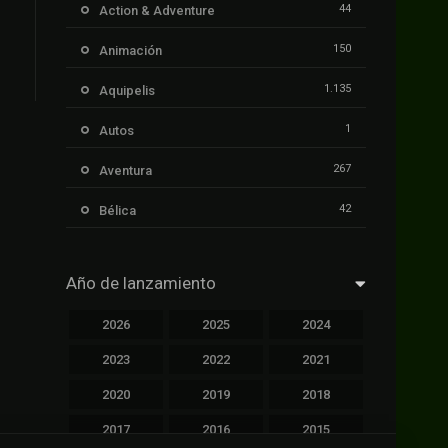
44
Action & Adventure
150
Animación
1.135
Aquipelis
1
Autos
267
Aventura
42
Bélica
239
Ciencia ficción
Año de lanzamiento
1.106
Cinecalidad
2026
2025
2024
1.139
Cinetux
2023
2022
2021
426
Comedia
2020
2019
2018
249
Crimen
2017
2016
2015