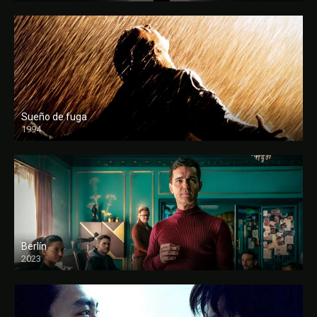
Sueño de fuga
1994
FULL HD
Berlín
2023