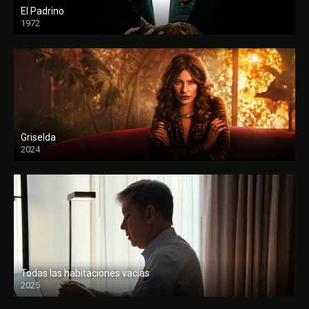
El Padrino
1972
FULL HD
Griselda
2024
Todas las habitaciones vacías
2025
FULL HD