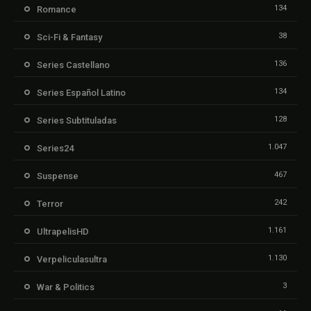
134
Romance
38
Sci-Fi & Fantasy
136
Series Castellano
134
Series Español Latino
128
Series Subtituladas
1.047
Series24
467
Suspense
242
Terror
1.161
UltrapelisHD
1.130
Verpeliculasultra
3
War & Politics