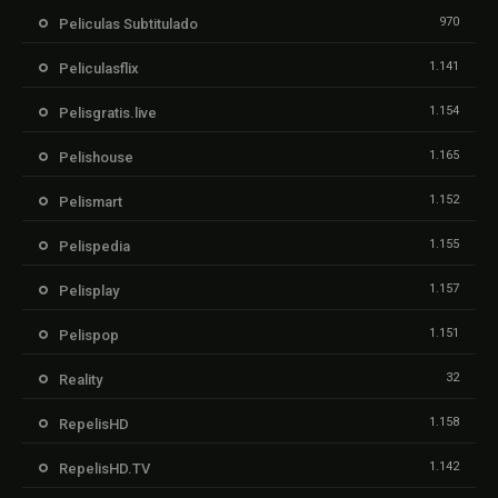
970
Peliculas Subtitulado
1.141
Peliculasflix
1.154
Pelisgratis.live
1.165
Pelishouse
1.152
Pelismart
1.155
Pelispedia
1.157
Pelisplay
1.151
Pelispop
32
Reality
1.158
RepelisHD
1.142
RepelisHD.TV