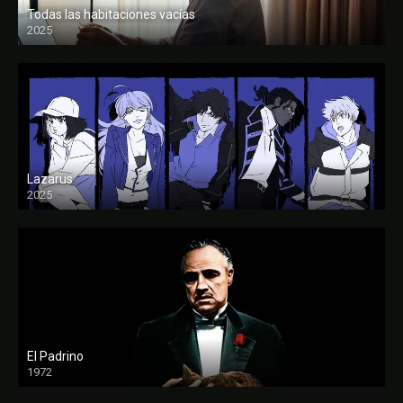
Todas las habitaciones vacías
2025
FULL HD
Lazarus
2025
El Padrino
1972
FULL HD