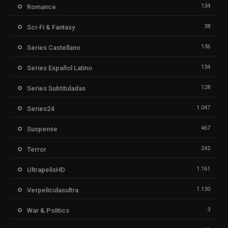
134
Romance
38
Sci-Fi & Fantasy
136
Series Castellano
134
Series Español Latino
128
Series Subtituladas
1.047
Series24
467
Suspense
242
Terror
1.161
UltrapelisHD
1.130
Verpeliculasultra
3
War & Politics