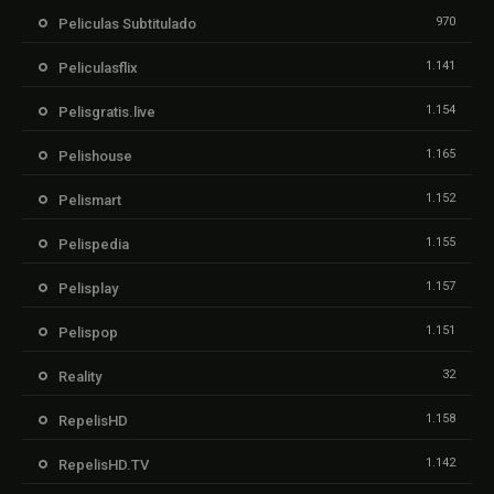
970
Peliculas Subtitulado
1.141
Peliculasflix
1.154
Pelisgratis.live
1.165
Pelishouse
1.152
Pelismart
1.155
Pelispedia
1.157
Pelisplay
1.151
Pelispop
32
Reality
1.158
RepelisHD
1.142
RepelisHD.TV