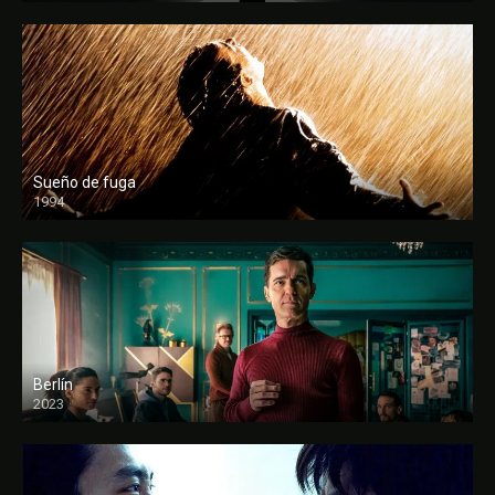
Sueño de fuga
1994
FULL HD
Berlín
2023