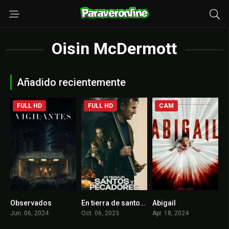
Oisin McDermott
Añadido recientemente
FULL HD
FULL HD
CAM
Observados
En tierra de santos y pecadores
Abigail
5.8
6.3
6.2
Jun. 06, 2024
Oct. 06, 2023
Apr. 18, 2024