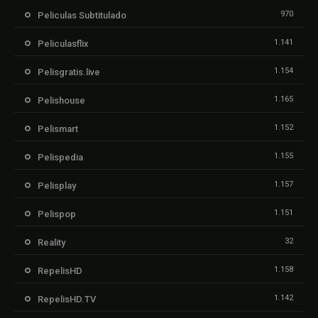
970
Peliculas Subtitulado
1.141
Peliculasflix
1.154
Pelisgratis.live
1.165
Pelishouse
1.152
Pelismart
1.155
Pelispedia
1.157
Pelisplay
1.151
Pelispop
32
Reality
1.158
RepelisHD
1.142
RepelisHD.TV