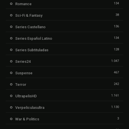
134
Romance
38
Sci-Fi & Fantasy
136
Series Castellano
134
Series Español Latino
128
Series Subtituladas
1.047
Series24
467
Suspense
242
Terror
1.161
UltrapelisHD
1.130
Verpeliculasultra
3
War & Politics