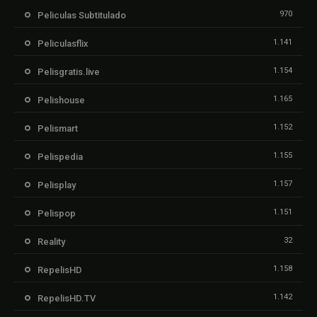
970
Peliculas Subtitulado
1.141
Peliculasflix
1.154
Pelisgratis.live
1.165
Pelishouse
1.152
Pelismart
1.155
Pelispedia
1.157
Pelisplay
1.151
Pelispop
32
Reality
1.158
RepelisHD
1.142
RepelisHD.TV