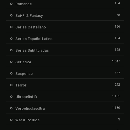
134
Romance
38
Sci-Fi & Fantasy
136
Series Castellano
134
Series Español Latino
128
Series Subtituladas
1.047
Series24
467
Suspense
242
Terror
1.161
UltrapelisHD
1.130
Verpeliculasultra
3
War & Politics