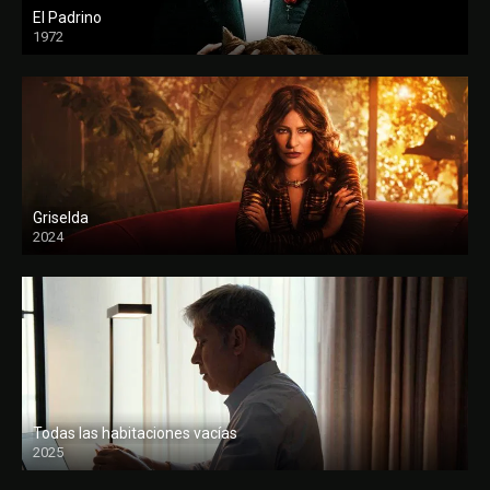
El Padrino
1972
FULL HD
Griselda
2024
Todas las habitaciones vacías
2025
FULL HD