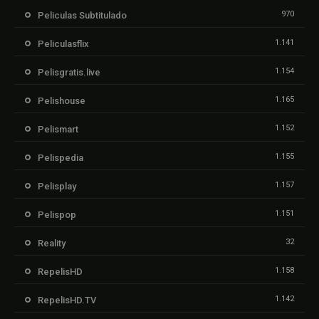
970
Peliculas Subtitulado
1.141
Peliculasflix
1.154
Pelisgratis.live
1.165
Pelishouse
1.152
Pelismart
1.155
Pelispedia
1.157
Pelisplay
1.151
Pelispop
32
Reality
1.158
RepelisHD
1.142
RepelisHD.TV