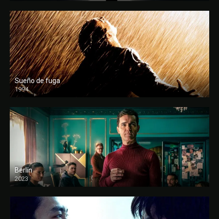
Sueño de fuga
1994
FULL HD
Berlín
2023