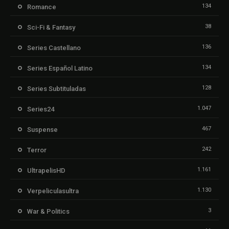
134
Romance
38
Sci-Fi & Fantasy
136
Series Castellano
134
Series Español Latino
128
Series Subtituladas
1.047
Series24
467
Suspense
242
Terror
1.161
UltrapelisHD
1.130
Verpeliculasultra
3
War & Politics