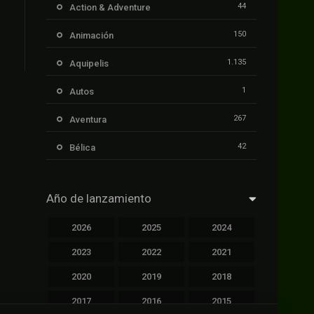
44
Action & Adventure
150
Animación
1.135
Aquipelis
1
Autos
267
Aventura
42
Bélica
239
Ciencia ficción
Año de lanzamiento
1.106
Cinecalidad
2026
2025
2024
1.139
Cinetux
2023
2022
2021
426
Comedia
2020
2019
2018
249
Crimen
2017
2016
2015