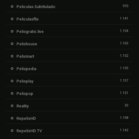
970
Peliculas Subtitulado
1.141
Peliculasflix
1.154
Pelisgratis.live
1.165
Pelishouse
1.152
Pelismart
1.155
Pelispedia
1.157
Pelisplay
1.151
Pelispop
32
Reality
1.158
RepelisHD
1.142
RepelisHD.TV