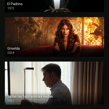
El Padrino
1972
FULL HD
Griselda
2024
Todas las habitaciones vacías
2025
FULL HD