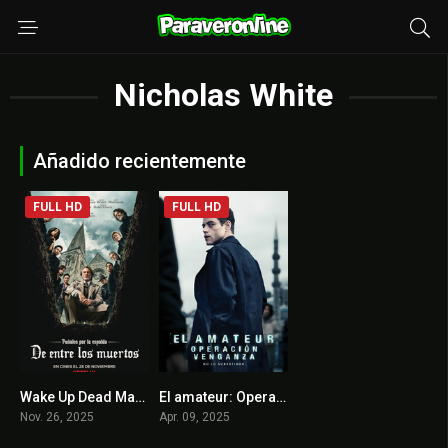
Nicholas White
Añadido recientemente
FULL HD
FULL HD
Wake Up Dead Man: Un misterio de Knives Out
El amateur: Operación venganza
7.9
6.5
Nov. 26, 2025
Apr. 09, 2025