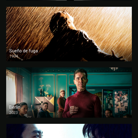
Sueño de fuga
1994
FULL HD
Berlín
2023