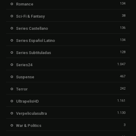
134
Romance
38
Sci-Fi & Fantasy
136
Series Castellano
134
Series Español Latino
128
Series Subtituladas
1.047
Series24
467
Suspense
242
Terror
1.161
UltrapelisHD
1.130
Verpeliculasultra
3
War & Politics