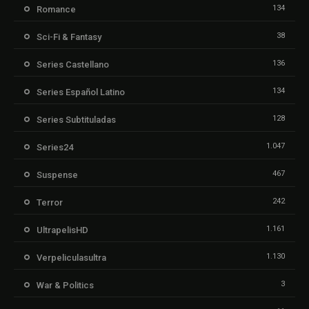
134
Romance
38
Sci-Fi & Fantasy
136
Series Castellano
134
Series Español Latino
128
Series Subtituladas
1.047
Series24
467
Suspense
242
Terror
1.161
UltrapelisHD
1.130
Verpeliculasultra
3
War & Politics