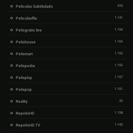
970
Peliculas Subtitulado
1.141
Peliculasflix
1.154
Pelisgratis.live
1.165
Pelishouse
1.152
Pelismart
1.155
Pelispedia
1.157
Pelisplay
1.151
Pelispop
32
Reality
1.158
RepelisHD
1.142
RepelisHD.TV