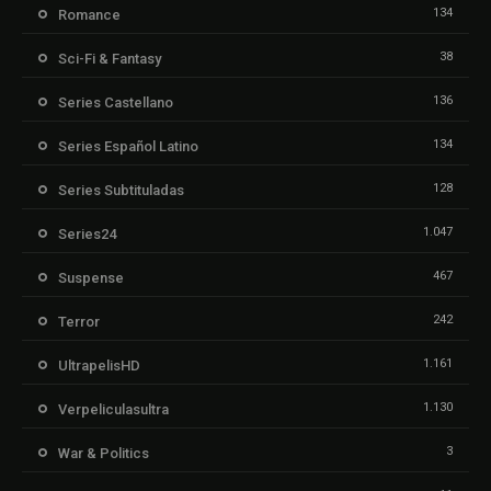
134
Romance
38
Sci-Fi & Fantasy
136
Series Castellano
134
Series Español Latino
128
Series Subtituladas
1.047
Series24
467
Suspense
242
Terror
1.161
UltrapelisHD
1.130
Verpeliculasultra
3
War & Politics