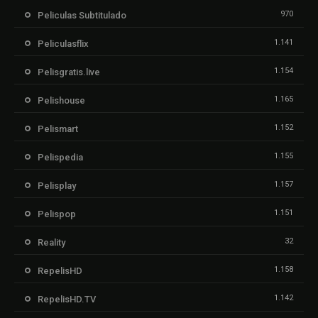
970
Peliculas Subtitulado
1.141
Peliculasflix
1.154
Pelisgratis.live
1.165
Pelishouse
1.152
Pelismart
1.155
Pelispedia
1.157
Pelisplay
1.151
Pelispop
32
Reality
1.158
RepelisHD
1.142
RepelisHD.TV