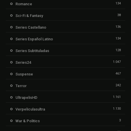
134
Romance
38
Sci-Fi & Fantasy
136
Series Castellano
134
Series Español Latino
128
Series Subtituladas
1.047
Series24
467
Suspense
242
Terror
1.161
UltrapelisHD
1.130
Verpeliculasultra
3
War & Politics