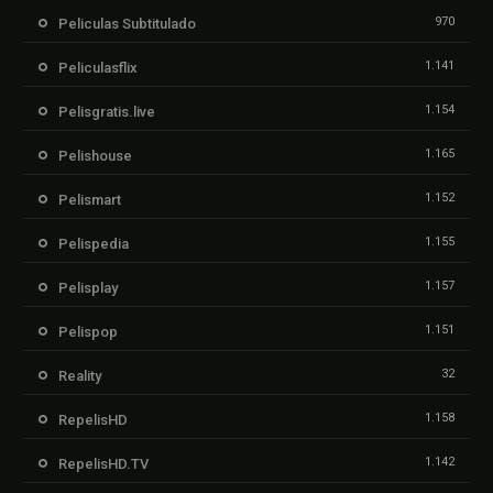
970
Peliculas Subtitulado
1.141
Peliculasflix
1.154
Pelisgratis.live
1.165
Pelishouse
1.152
Pelismart
1.155
Pelispedia
1.157
Pelisplay
1.151
Pelispop
32
Reality
1.158
RepelisHD
1.142
RepelisHD.TV