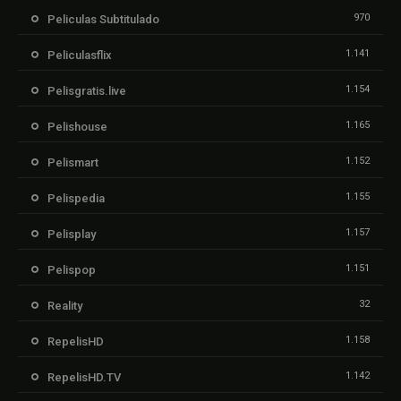
970
Peliculas Subtitulado
1.141
Peliculasflix
1.154
Pelisgratis.live
1.165
Pelishouse
1.152
Pelismart
1.155
Pelispedia
1.157
Pelisplay
1.151
Pelispop
32
Reality
1.158
RepelisHD
1.142
RepelisHD.TV