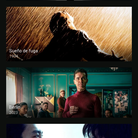
Sueño de fuga
1994
FULL HD
Berlín
2023