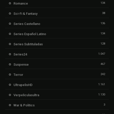
134
Romance
38
Sci-Fi & Fantasy
136
Series Castellano
134
Series Español Latino
128
Series Subtituladas
1.047
Series24
467
Suspense
242
Terror
1.161
UltrapelisHD
1.130
Verpeliculasultra
3
War & Politics