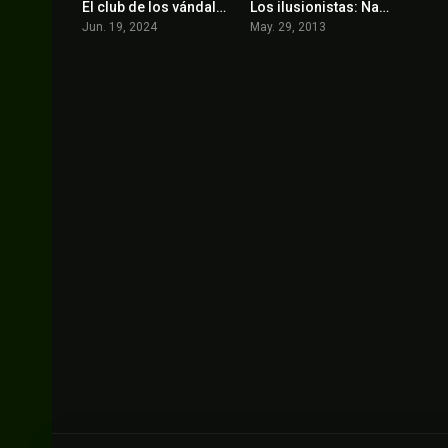
El club de los vándalos
Los ilusionistas: Nada es lo que parece
7.2
7.2
Jun. 19, 2024
May. 29, 2013