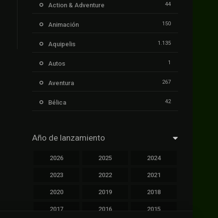
44
Action & Adventure
150
Animación
1.135
Aquipelis
1
Autos
267
Aventura
42
Bélica
239
Ciencia ficción
Año de lanzamiento
1.106
Cinecalidad
2026
2025
2024
1.139
Cinetux
2023
2022
2021
426
Comedia
2020
2019
2018
249
Crimen
2017
2016
2015