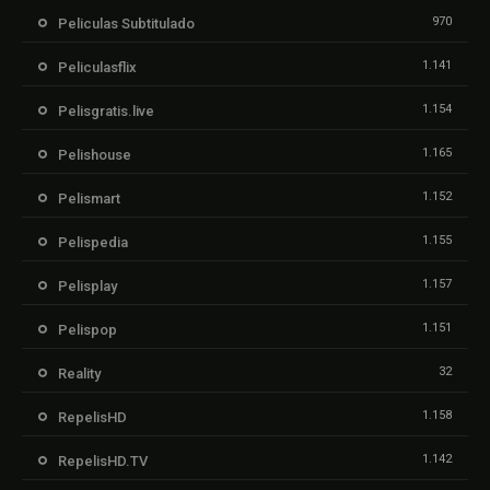
970
Peliculas Subtitulado
1.141
Peliculasflix
1.154
Pelisgratis.live
1.165
Pelishouse
1.152
Pelismart
1.155
Pelispedia
1.157
Pelisplay
1.151
Pelispop
32
Reality
1.158
RepelisHD
1.142
RepelisHD.TV