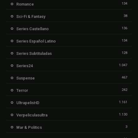
134
Romance
38
Sci-Fi & Fantasy
136
Series Castellano
134
Series Español Latino
128
Series Subtituladas
1.047
Series24
467
Suspense
242
Terror
1.161
UltrapelisHD
1.130
Verpeliculasultra
3
War & Politics