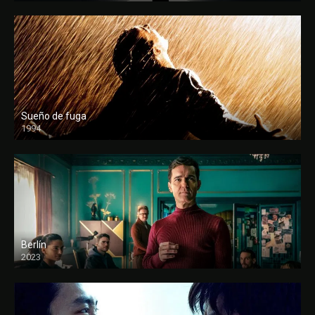
Sueño de fuga
1994
FULL HD
Berlín
2023