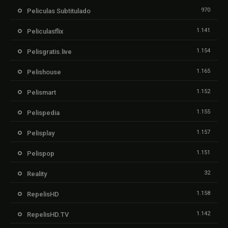
970
Peliculas Subtitulado
1.141
Peliculasflix
1.154
Pelisgratis.live
1.165
Pelishouse
1.152
Pelismart
1.155
Pelispedia
1.157
Pelisplay
1.151
Pelispop
32
Reality
1.158
RepelisHD
1.142
RepelisHD.TV