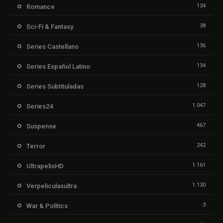
134
Romance
38
Sci-Fi & Fantasy
136
Series Castellano
134
Series Español Latino
128
Series Subtituladas
1.047
Series24
467
Suspense
242
Terror
1.161
UltrapelisHD
1.130
Verpeliculasultra
3
War & Politics