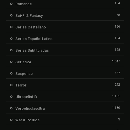
134
Romance
38
Sci-Fi & Fantasy
136
Series Castellano
134
Series Español Latino
128
Series Subtituladas
1.047
Series24
467
Suspense
242
Terror
1.161
UltrapelisHD
1.130
Verpeliculasultra
3
War & Politics