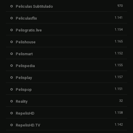
970
Peliculas Subtitulado
1.141
Peliculasflix
1.154
Pelisgratis.live
1.165
Pelishouse
1.152
Pelismart
1.155
Pelispedia
1.157
Pelisplay
1.151
Pelispop
32
Reality
1.158
RepelisHD
1.142
RepelisHD.TV