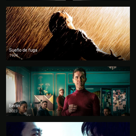
Sueño de fuga
1994
FULL HD
Berlín
2023