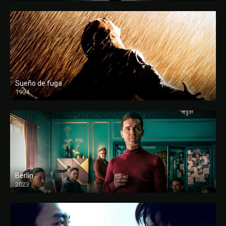
Sueño de fuga
1994
FULL HD
Berlín
2023