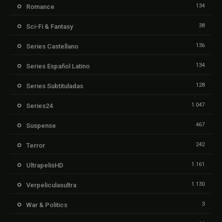
134
Romance
38
Sci-Fi & Fantasy
136
Series Castellano
134
Series Español Latino
128
Series Subtituladas
1.047
Series24
467
Suspense
242
Terror
1.161
UltrapelisHD
1.130
Verpeliculasultra
3
War & Politics