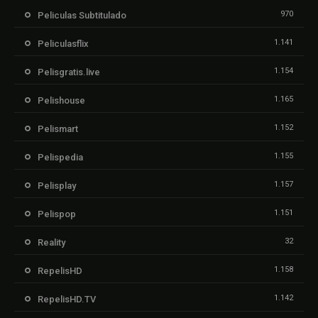
970
Peliculas Subtitulado
1.141
Peliculasflix
1.154
Pelisgratis.live
1.165
Pelishouse
1.152
Pelismart
1.155
Pelispedia
1.157
Pelisplay
1.151
Pelispop
32
Reality
1.158
RepelisHD
1.142
RepelisHD.TV