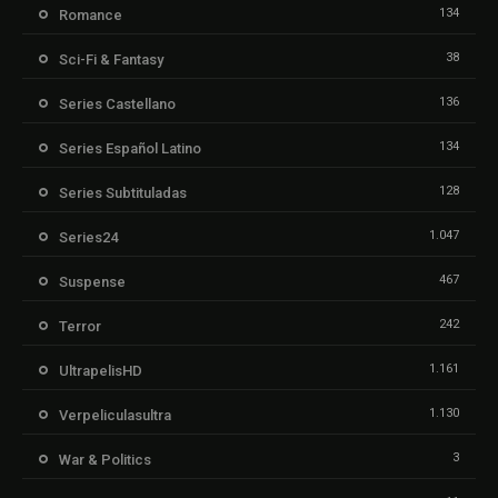
134
Romance
38
Sci-Fi & Fantasy
136
Series Castellano
134
Series Español Latino
128
Series Subtituladas
1.047
Series24
467
Suspense
242
Terror
1.161
UltrapelisHD
1.130
Verpeliculasultra
3
War & Politics