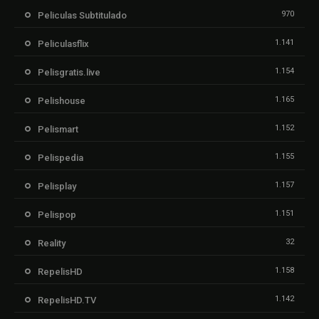
970
Peliculas Subtitulado
1.141
Peliculasflix
1.154
Pelisgratis.live
1.165
Pelishouse
1.152
Pelismart
1.155
Pelispedia
1.157
Pelisplay
1.151
Pelispop
32
Reality
1.158
RepelisHD
1.142
RepelisHD.TV