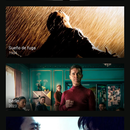
Sueño de fuga
1994
FULL HD
Berlín
2023