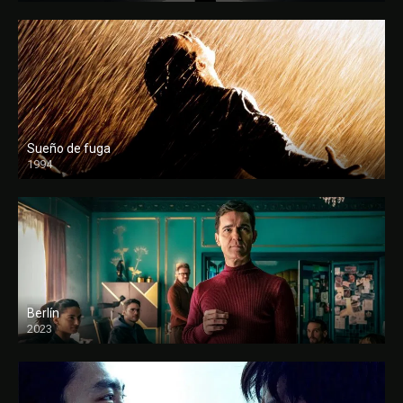
Sueño de fuga
1994
FULL HD
Berlín
2023