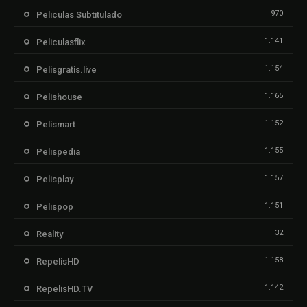
970
Peliculas Subtitulado
1.141
Peliculasflix
1.154
Pelisgratis.live
1.165
Pelishouse
1.152
Pelismart
1.155
Pelispedia
1.157
Pelisplay
1.151
Pelispop
32
Reality
1.158
RepelisHD
1.142
RepelisHD.TV