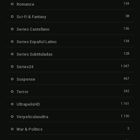
134
Romance
38
Sci-Fi & Fantasy
136
Series Castellano
134
Series Español Latino
128
Series Subtituladas
1.047
Series24
467
Suspense
242
Terror
1.161
UltrapelisHD
1.130
Verpeliculasultra
3
War & Politics