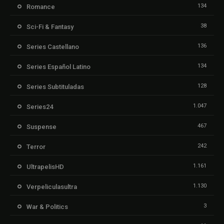
134
Romance
38
Sci-Fi & Fantasy
136
Series Castellano
134
Series Español Latino
128
Series Subtituladas
1.047
Series24
467
Suspense
242
Terror
1.161
UltrapelisHD
1.130
Verpeliculasultra
3
War & Politics