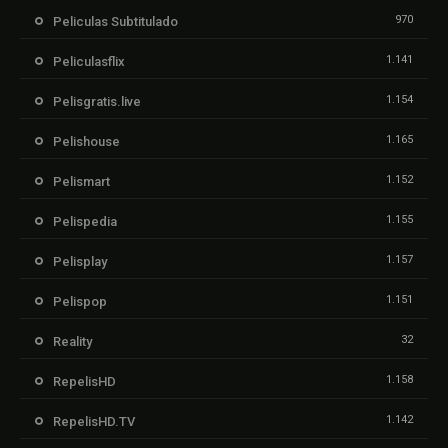
970
Peliculas Subtitulado
1.141
Peliculasflix
1.154
Pelisgratis.live
1.165
Pelishouse
1.152
Pelismart
1.155
Pelispedia
1.157
Pelisplay
1.151
Pelispop
32
Reality
1.158
RepelisHD
1.142
RepelisHD.TV