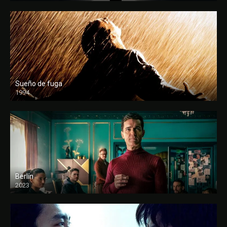
Sueño de fuga
1994
FULL HD
Berlín
2023