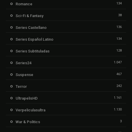
134
Romance
38
Sci-Fi & Fantasy
136
Series Castellano
134
Series Español Latino
128
Series Subtituladas
1.047
Series24
467
Suspense
242
Terror
1.161
UltrapelisHD
1.130
Verpeliculasultra
3
War & Politics