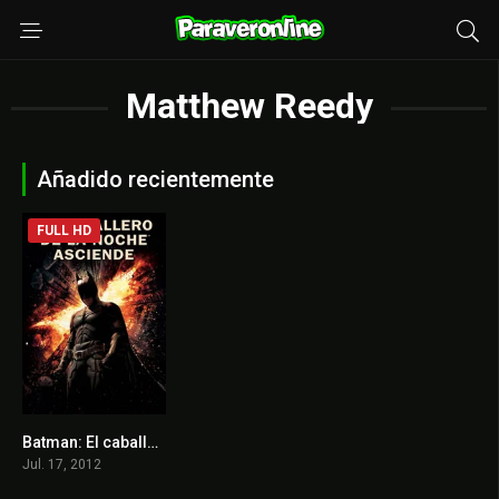
Matthew Reedy
Añadido recientemente
FULL HD
Batman: El caballero de la noche asciende
8.4
Jul. 17, 2012