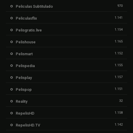
970
Peliculas Subtitulado
1.141
Peliculasflix
1.154
Pelisgratis.live
1.165
Pelishouse
1.152
Pelismart
1.155
Pelispedia
1.157
Pelisplay
1.151
Pelispop
32
Reality
1.158
RepelisHD
1.142
RepelisHD.TV