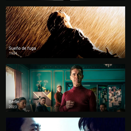
Sueño de fuga
1994
FULL HD
Berlín
2023