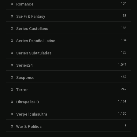
134
Romance
38
Sci-Fi & Fantasy
136
Series Castellano
134
Series Español Latino
128
Series Subtituladas
1.047
Series24
467
Suspense
242
Terror
1.161
UltrapelisHD
1.130
Verpeliculasultra
3
War & Politics