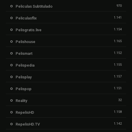
970
Peliculas Subtitulado
1.141
Peliculasflix
1.154
Pelisgratis.live
1.165
Pelishouse
1.152
Pelismart
1.155
Pelispedia
1.157
Pelisplay
1.151
Pelispop
32
Reality
1.158
RepelisHD
1.142
RepelisHD.TV