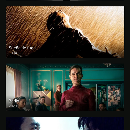
Sueño de fuga
1994
FULL HD
Berlín
2023