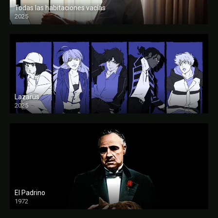
Todas las habitaciones vacías
2025
FULL HD
Lazarus
2025
El Padrino
1972
FULL HD