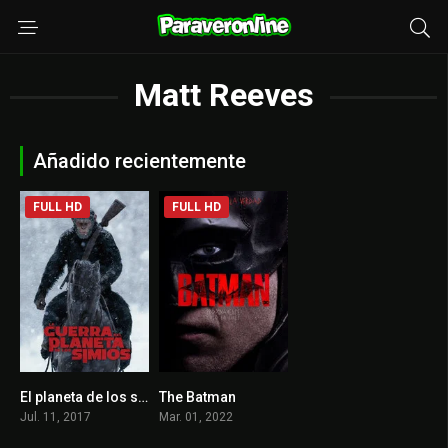
Matt Reeves
Añadido recientemente
FULL HD
FULL HD
El planeta de los simios: La guerra
The Batman
7.4
7.8
Jul. 11, 2017
Mar. 01, 2022