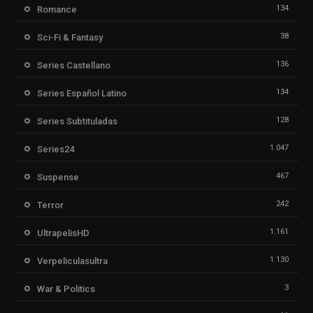
134
Romance
38
Sci-Fi & Fantasy
136
Series Castellano
134
Series Español Latino
128
Series Subtituladas
1.047
Series24
467
Suspense
242
Terror
1.161
UltrapelisHD
1.130
Verpeliculasultra
3
War & Politics