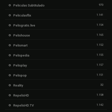
970
Peliculas Subtitulado
1.141
Peliculasflix
1.154
Pelisgratis.live
1.165
Pelishouse
1.152
Pelismart
1.155
Pelispedia
1.157
Pelisplay
1.151
Pelispop
32
Reality
1.158
RepelisHD
1.142
RepelisHD.TV