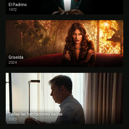
El Padrino
1972
FULL HD
Griselda
2024
Todas las habitaciones vacías
2025
FULL HD