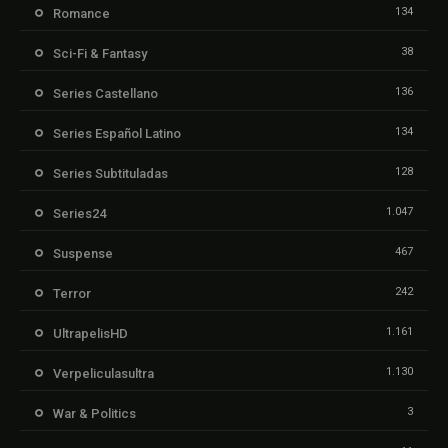
134
Romance
38
Sci-Fi & Fantasy
136
Series Castellano
134
Series Español Latino
128
Series Subtituladas
1.047
Series24
467
Suspense
242
Terror
1.161
UltrapelisHD
1.130
Verpeliculasultra
3
War & Politics