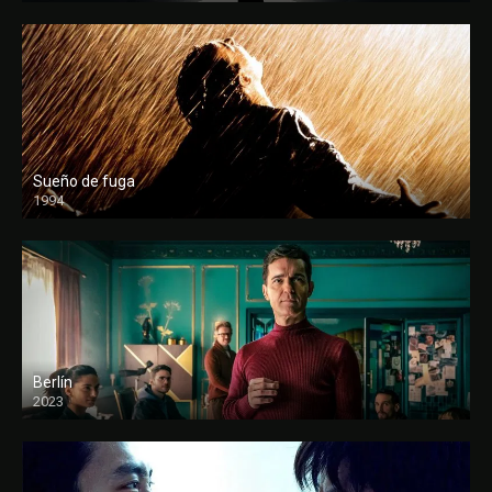
Sueño de fuga
1994
FULL HD
Berlín
2023