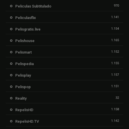
970
Peliculas Subtitulado
1.141
Peliculasflix
1.154
Pelisgratis.live
1.165
Pelishouse
1.152
Pelismart
1.155
Pelispedia
1.157
Pelisplay
1.151
Pelispop
32
Reality
1.158
RepelisHD
1.142
RepelisHD.TV