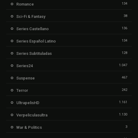
134
Romance
38
Sci-Fi & Fantasy
136
Series Castellano
134
Series Español Latino
128
Series Subtituladas
1.047
Series24
467
Suspense
242
Terror
1.161
UltrapelisHD
1.130
Verpeliculasultra
3
War & Politics