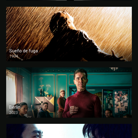
Sueño de fuga
1994
FULL HD
Berlín
2023