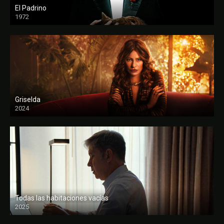
El Padrino
1972
FULL HD
Griselda
2024
Todas las habitaciones vacías
2025
FULL HD