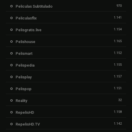
970
Peliculas Subtitulado
1.141
Peliculasflix
1.154
Pelisgratis.live
1.165
Pelishouse
1.152
Pelismart
1.155
Pelispedia
1.157
Pelisplay
1.151
Pelispop
32
Reality
1.158
RepelisHD
1.142
RepelisHD.TV