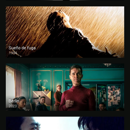
Sueño de fuga
1994
FULL HD
Berlín
2023