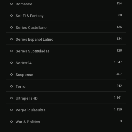
134
Romance
38
Sci-Fi & Fantasy
136
Series Castellano
134
Series Español Latino
128
Series Subtituladas
1.047
Series24
467
Suspense
242
Terror
1.161
UltrapelisHD
1.130
Verpeliculasultra
3
War & Politics