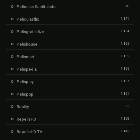
970
Peliculas Subtitulado
1.141
Peliculasflix
1.154
Pelisgratis.live
1.165
Pelishouse
1.152
Pelismart
1.155
Pelispedia
1.157
Pelisplay
1.151
Pelispop
32
Reality
1.158
RepelisHD
1.142
RepelisHD.TV