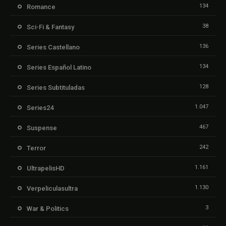
134
Romance
38
Sci-Fi & Fantasy
136
Series Castellano
134
Series Español Latino
128
Series Subtituladas
1.047
Series24
467
Suspense
242
Terror
1.161
UltrapelisHD
1.130
Verpeliculasultra
3
War & Politics