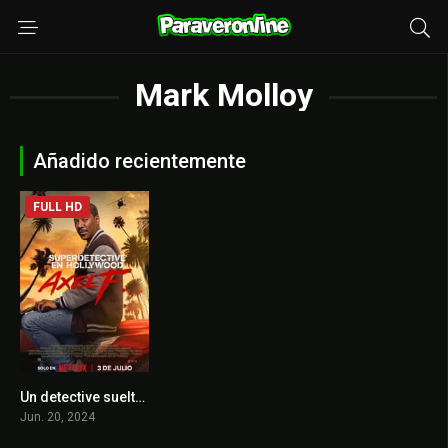
Mark Molloy
Añadido recientemente
FULL HD
Un detective suelto en Hollywood: Axel F.
0
Jun. 20, 2024