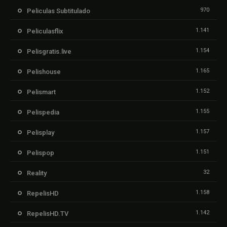
970
Peliculas Subtitulado
1.141
Peliculasflix
1.154
Pelisgratis.live
1.165
Pelishouse
1.152
Pelismart
1.155
Pelispedia
1.157
Pelisplay
1.151
Pelispop
32
Reality
1.158
RepelisHD
1.142
RepelisHD.TV