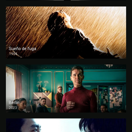
Sueño de fuga
1994
FULL HD
Berlín
2023